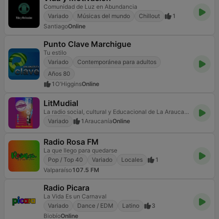
Comunidad de Luz en Abundancia
Variado
Músicas del mundo
Chillout
1
Santiago
Online
Punto Clave Marchigue
Tu estilo
Variado
Contemporánea para adultos
Años 80
1
O'Higgins
Online
LitMudial
La radio social, cultural y Educacional de La Araucanía
Variado
1
Araucanía
Online
Radio Rosa FM
La que llego para quedarse
Pop / Top 40
Variado
Locales
1
Valparaíso
107.5 FM
Radio Picara
La Vida Es un Carnaval
Variado
Dance / EDM
Latino
3
Biobío
Online