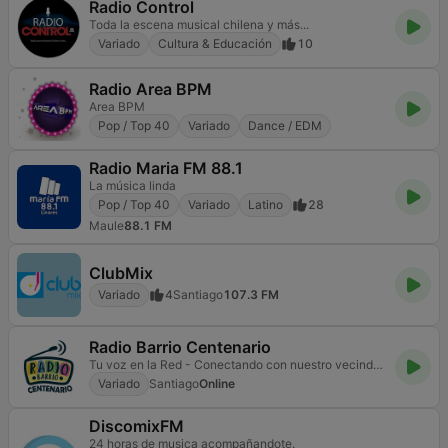
Radio Control
Toda la escena musical chilena y más...
Variado
Cultura & Educación
10
Radio Area BPM
Area BPM
Pop / Top 40
Variado
Dance / EDM
Radio Maria FM 88.1
La música linda
Pop / Top 40
Variado
Latino
28
Maule
88.1 FM
ClubMix
Variado
4
Santiago
107.3 FM
Radio Barrio Centenario
Tu voz en la Red - Conectando con nuestro vecindario a través de la música y la información.
Variado
Santiago
Online
DiscomixFM
24 horas de musica acompañandote.