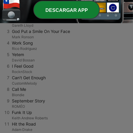
1
Blinding Lights
DESCARGAR APP
The Weeknd
2
Neon Nights
Gareth Lloyd
3
God Put a Smile On Your Face
Mark Ronson
4
Work Song
Rico Rodriguez
5
Yetem
David Bossan
6
I Feel Good
RocknStock
7
Can't Get Enough
CustomMelody
8
Call Me
Blondie
9
September Story
ROMÉO
10
Funk It Up
Keith Andrew Roberts
11
Hit the Road
Adam Drake