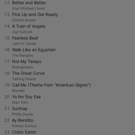
12
Better and Better
Glyn Michael Owen
13
Pick Up and Get Ready
Camrin Brown
14
A Train of Angels
Joe Satriani
15
Fearless Beat
John K. Sands
16
Walk Like an Egyptian
The Bangles
17
Not My Tempo
Braingineers
18
The Great Curve
Talking Heads
19
Call Me (Theme from "American Gigolo")
Blondie
20
Yo No Soy Esa
Mari Trini
21
Suntrap
Philip Guyler
22
Ay Bendito
Romeo Santos
23
Cristo Santo