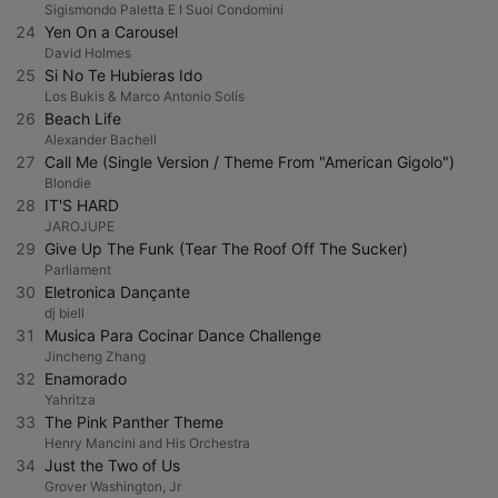
Sigismondo Paletta E I Suoi Condomini
24
Yen On a Carousel
David Holmes
25
Si No Te Hubieras Ido
Los Bukis & Marco Antonio Solís
26
Beach Life
Alexander Bachell
27
Call Me (Single Version / Theme From "American Gigolo")
Blondie
28
IT'S HARD
JAROJUPE
29
Give Up The Funk (Tear The Roof Off The Sucker)
Parliament
30
Eletronica Dançante
dj biell
31
Musica Para Cocinar Dance Challenge
Jincheng Zhang
32
Enamorado
Yahritza
33
The Pink Panther Theme
Henry Mancini and His Orchestra
34
Just the Two of Us
Grover Washington, Jr