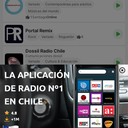
Variado
Contemporánea para adultos
Músicas del mundo
1
Santiago
Online
Portal Remix
Rock
Variado
Reguetón
6
Dossil Radio Chile
Comunicaciones dossil
Variado
Cultura & Educación
Músicas del mundo
43
Santiago
960 AM
Página
4
de
5
1
<
4
5
>
TOP CANCIONES