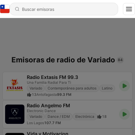
Emisoras de radio de Variado
84
Radio Extasis FM 99.3
Una Familia Radial Para Ti
Variado
Contemporánea para adultos
Latino
13
Antofagasta
99.3 FM
Radio Angelmo FM
Electronic Dance
Variado
Dance / EDM
Electrónica
18
Los Lagos
107.7 FM
Vida y Motivacion