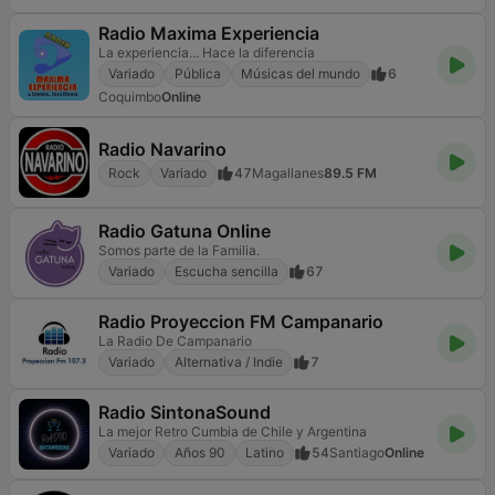
Radio Maxima Experiencia
La experiencia... Hace la diferencia
Variado
Pública
Músicas del mundo
6
Coquimbo
Online
Radio Navarino
Rock
Variado
47
Magallanes
89.5 FM
Radio Gatuna Online
Somos parte de la Familia.
Variado
Escucha sencilla
67
Radio Proyeccion FM Campanario
La Radio De Campanario
Variado
Alternativa / Indie
7
Radio SintonaSound
La mejor Retro Cumbia de Chile y Argentina
Variado
Años 90
Latino
54
Santiago
Online