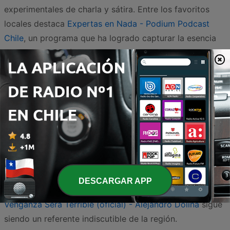
experimentales de charla y sátira. Entre los favoritos
locales destaca
Expertas en Nada - Podium Podcast
Chile
, un programa que ha logrado capturar la esencia
de la conversación cotidiana con un giro hilarante que
resuena profundamente en el público nacional.
La influencia de creadores internacionales también es
notable en las preferencias de los auditores chilenos.
Espacios como
Hablando Huevadas - Sonoro |
HablandoHuevadas
y
The Wild Project - Jordi Wild
dominan las listas gracias a su capacidad de mezclar
anécdotas, entrevistas y un sentido del humor sin filtros.
Para quienes buscan una risa mezclada con reflexiones
DESCARGAR APP
más profundas o un estilo literario, la presencia de
La
Venganza Será Terrible (oficial) - Alejandro Dolina
sigue
siendo un referente indiscutible de la región.