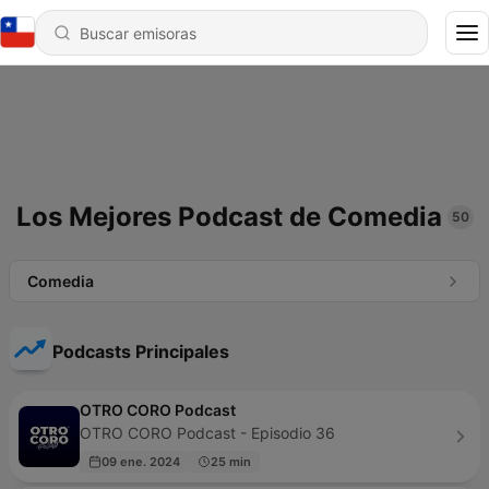
Los Mejores Podcast de Comedia
50
Comedia
Podcasts Principales
OTRO CORO Podcast
OTRO CORO Podcast - Episodio 36
09 ene. 2024
25 min