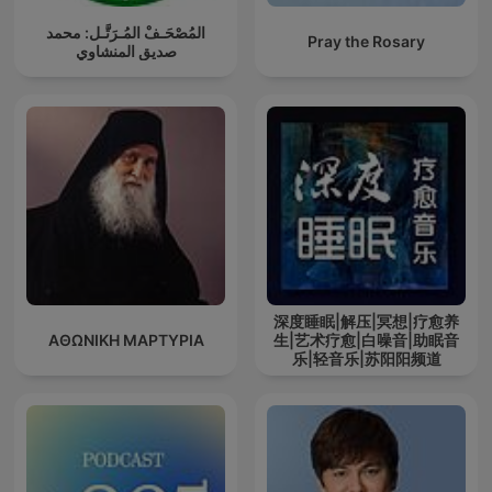
المُصْحَـفْ المُـرَتَّـل: محمد
Pray the Rosary
صديق المنشاوي
深度睡眠|解压|冥想|疗愈养
ΑΘΩΝΙΚΗ ΜΑΡΤΥΡΙΑ
生|艺术疗愈|白噪音|助眠音
乐|轻音乐|苏阳阳频道