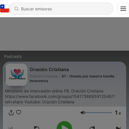
Podcasts
Oración Cristiana
Oración Cristiana
|
67 - Orando por nuestra familia
Inconversa
Ministerio de Intercesión online FB. Oración Cristiana
https://www.facebook.com/groups/1541736685912546/?
ref=share Youtube: Oración Cristiana
1
x
Volumen