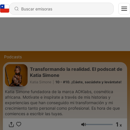
Podcasts
Transformando la realidad. El podscat de
Katia Simone
Katia Simone
|
10 - #10. ¡Cáete, sacúdete y levántate!
Katia Simone fundadora de la marca AOKlabs, cosmética
africana. Motívate e inspírate a través de mis historias y
experiencias que han conseguido mi transformación y mi
crecimiento tanto personal como profesional. Es hora de que
comiences a escribir las tuyas.
1
x
Volumen