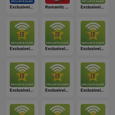
Exclusively Abba - HITS
Romantic Vibes
Exclusively Dire Straits
Exclusively Elvis Presley
Exclusively Queen
Exclusively The Bee Gees
Exclusively Phil Collins
Exclusively Coldplay
Exclusively Elton John