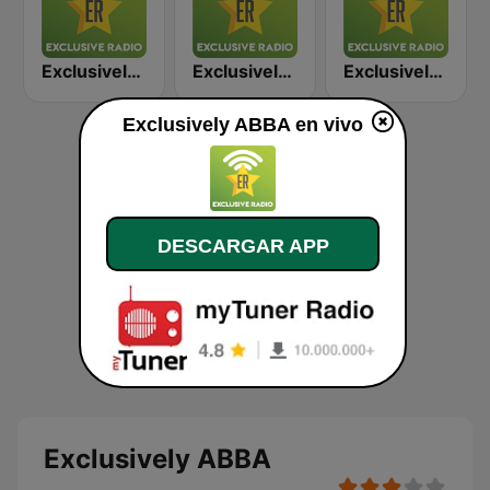
Exclusively The Beatles
Exclusively Genesis
Exclusively Pink Floyd
Exclusively ABBA en vivo
DESCARGAR APP
Exclusively ABBA