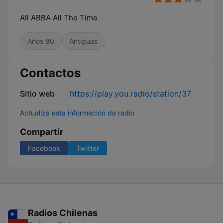
All ABBA All The Time
Años 80
Antiguas
Contactos
Sitio web
https://play.you.radio/station/37
Actualiza esta información de radio
Compartir
Facebook
Twitter
Radios Chilenas