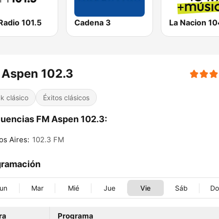
Radio 101.5
Cadena 3
La Nacion 10
 Aspen 102.3
k clásico
Éxitos clásicos
uencias FM Aspen 102.3:
s Aires:
102.3 FM
gramación
un
Mar
Mié
Jue
Vie
Sáb
D
ra
Programa