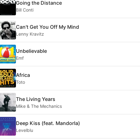
Going the Distance
Bill Conti
Can't Get You Off My Mind
Lenny Kravitz
Unbelievable
Emf
Africa
Toto
The Living Years
Mike & The Mechanics
Deep Kiss (feat. Mandorla)
Levelblu