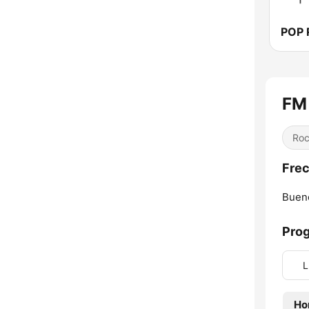
POP 
FM
Roc
Frec
Bueno
Pro
L
Ho