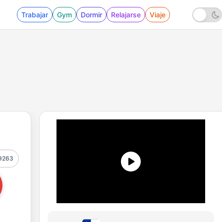
Trabajar
Gym
Dormir
Relajarse
Viaje
9263