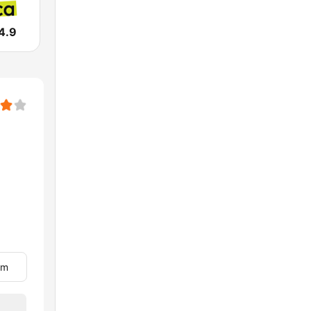
4.9
om