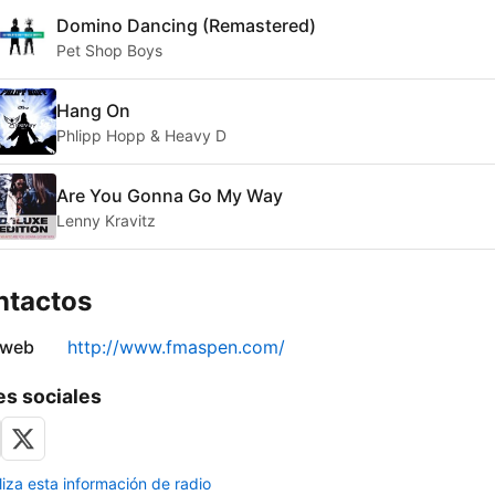
Domino Dancing (Remastered)
Pet Shop Boys
Hang On
Phlipp Hopp & Heavy D
Are You Gonna Go My Way
Lenny Kravitz
ntactos
 web
http://www.fmaspen.com/
s sociales
liza esta información de radio