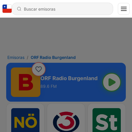
Emisoras
ORF Radio Burgenland
ORF Radio Burgenland
89.6 FM