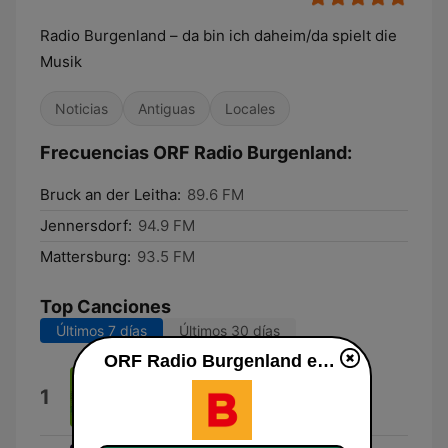
Radio Burgenland – da bin ich daheim/da spielt die
Musik
Noticias
Antiguas
Locales
Frecuencias ORF Radio Burgenland:
Bruck an der Leitha:
89.6 FM
Jennersdorf:
94.9 FM
Mattersburg:
93.5 FM
Top Canciones
Últimos 7 días
Últimos 30 días
ORF Radio Burgenland en vivo
Da bin ich Daheim
1
Märchensommer