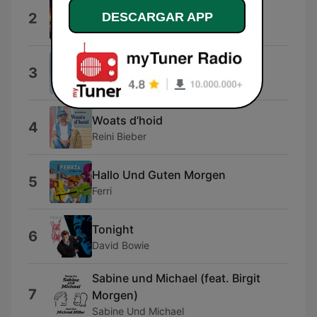
Musik zum Träumen
DESCARGAR APP
2
Entspannungsmusik
Der Lumpensammler
3
Burgenland Duo mit Verena
Woats d’hoid
4
Reini Bieber
Hallo Und Guten Morgen
5
Ferri
Tonight
6
David Bowie
Sabine und Michael (feat. Birgit
7
Morgen)
Sabine Und Michael