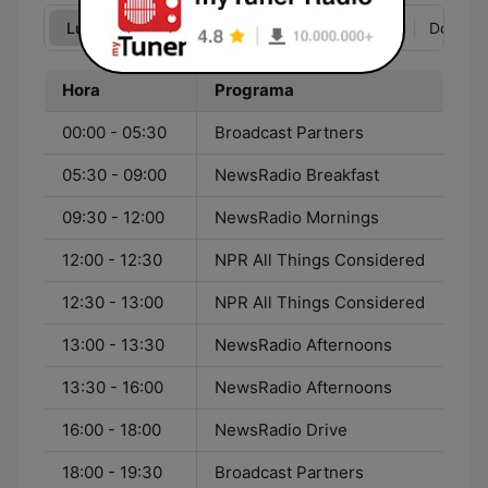
Lun
Mar
Mié
Jue
Vie
Sáb
Dom
Hora
Programa
00:00 - 05:30
Broadcast Partners
05:30 - 09:00
NewsRadio Breakfast
09:30 - 12:00
NewsRadio Mornings
12:00 - 12:30
NPR All Things Considered
12:30 - 13:00
NPR All Things Considered
13:00 - 13:30
NewsRadio Afternoons
13:30 - 16:00
NewsRadio Afternoons
16:00 - 18:00
NewsRadio Drive
18:00 - 19:30
Broadcast Partners