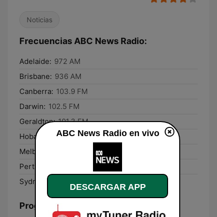
Noticias
Frecuencias ABC News Radio:
Adelaide:
972 AM
Brisbane:
936 AM
Canberra:
103.9 FM
Darwin:
102.5 FM
Geraldton:
101.3 FM
ABC News Radio en vivo
Hobart:
747 AM
Melbourne:
1026 AM
Perth:
585 AM
Sydney:
630 AM
DESCARGAR APP
Programación