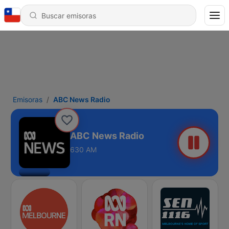
Emisoras
ABC News Radio
ABC News Radio
630 AM