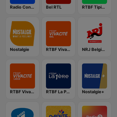
Radio Contact
Bel RTL
RTBF Tipik FM
Nostalgie
RTBF VivaCité Bruxelles
NRJ Belgique
RTBF VivaCité Liège
RTBF La Première
Nostalgie+