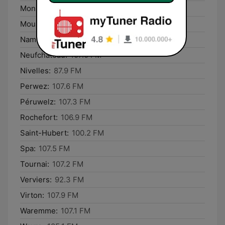
Mons:
107.5 FM
Mouscron:
100.7 FM
Namur:
100.4 FM
Neufchâteau:
107.0 FM
Nivelles:
87.9 FM
Perwez:
107.6 FM
Péruwelz:
107.3 FM
Rochefort:
106.9 FM
Saint-Hubert:
100.2 FM
Spa:
107.5 FM
Tournai:
107.2 FM
Verviers:
92.3 FM
Virton:
107.9 FM
Waremme:
107.1 FM