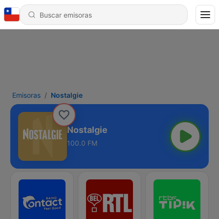
Emisoras
Nostalgie
Nostalgie
100.0 FM