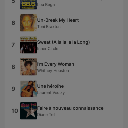
5
Lou Bega
Un-Break My Heart
6
Toni Braxton
Sweat (A la la la la Long)
7
Inner Circle
I'm Every Woman
8
Whitney Houston
Une héroïne
9
Laurent Voulzy
Faire à nouveau connaissance
10
Diane Tell