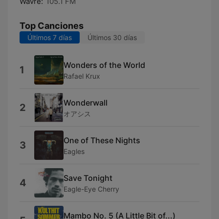
Wavre:
105.1 FM
Top Canciones
Últimos 7 días
Últimos 30 días
Wonders of the World
1
Rafael Krux
Wonderwall
2
オアシス
One of These Nights
3
Eagles
Save Tonight
4
Eagle-Eye Cherry
Mambo No. 5 (A Little Bit of...)