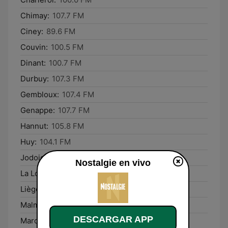
Chimay:
107.7 FM
Ciney:
89.6 FM
Couvin:
100.5 FM
Dinant:
100.7 FM
Durbuy:
107.3 FM
Gembloux:
107.4 FM
Genappe:
107.7 FM
Hannut:
105.8 FM
Huy:
104.1 FM
Jodoigne:
95.1 FM
Nostalgie en vivo
La Louvière:
89.2 FM
Liège:
95.0 FM
Malmédy:
90.9 FM
DESCARGAR APP
Marche-en-Famenne:
107.9 FM