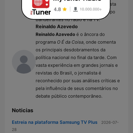
redes de televisão do país, a jornalista
integra a equipe de talentos do Grupo
Bandeirantes no rádio e na TV.
Reinaldo Azevedo
Reinaldo Azevedo
é o âncora do
programa
O É da Coisa
, onde comenta
os principais desdobramentos da
política nacional no final da tarde. Com
vasta experiência em grandes jornais e
revistas do Brasil, o jornalista é
reconhecido por suas análises críticas e
pela influência de seus comentários no
debate público contemporâneo.
Noticias
Estreia na plataforma Samsung TV Plus
2026-07-
28