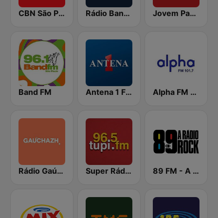
CBN São Paulo
Rádio Bandeirantes
Jovem Pan News
Band FM
Antena 1 FM
Alpha FM 101.7
Rádio Gaúcha ZH
Super Rádio Tupi
89 FM - A Rádio Rock