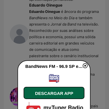
Eduardo Oinegue
Eduardo Oinegue
é âncora do programa
BandNews no Meio do Dia
e também
apresenta o
Jornal da Band
na televisão.
Reconhecido por suas análises sobre
política e economia, possui uma sólida
carreira editorial em grandes veículos
de comunicação e atua como
palestrante sobre o cenário institucional
brasileiro.
BandNews FM - 96.9 SP en vivo
Adriana Araújo
Adriana Araújo
apresenta o programa
Entre Nós
na grade vespertina da
BandNews FM, trazendo análises
DESCARGAR APP
aprofundadas sobre os temas mais
relevantes da atualidade. Com
passagens de destaque pelas principais