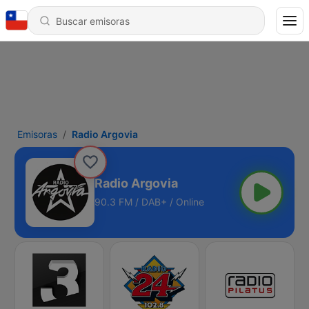
Emisoras
Radio Argovia
Radio Argovia
90.3 FM / DAB+ / Online