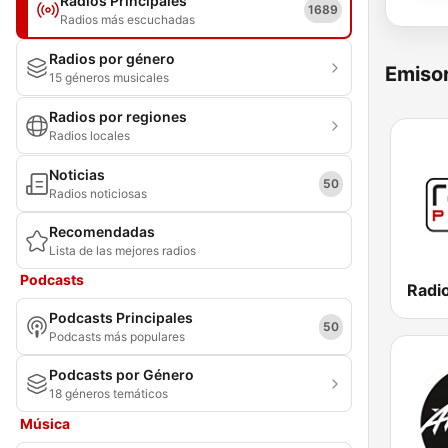
Radios Principales
1689
Radios más escuchadas
Radios por género
Emisor
15 géneros musicales
Radios por regiones
Radios locales
Noticias
50
Radios noticiosas
Recomendadas
Lista de las mejores radios
Podcasts
Radio
Podcasts Principales
50
Podcasts más populares
Podcasts por Género
18 géneros temáticos
Música