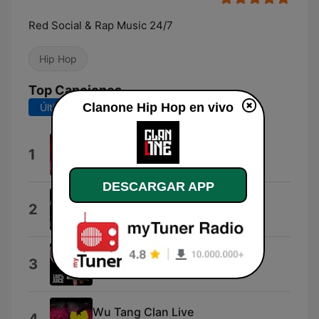
Red Social & Rap Music 24/7
Hip Hop
Top Canciones
Clanone Hip Hop en vivo
Últimos 7 días
Últimos 30 días
Juguete
1
Jokker Liricis
DESCARGAR APP
Short Short
2
Too $hort
DJ Scream (Interlude)
3
Juicy J
Wu Tang Clan Live