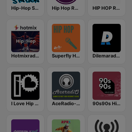
Hip-Hop Station
Hip Hop Radio
HIP HOP Radio
Hotmixradio Hip Hop
Superfly Hip Hop
Dilemaradio - Hip Hop Music
I Love Hip Hop
AceRadio-Classic RnB
90s90s Hiphop & Rap