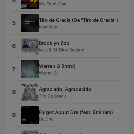
4
Wu-Tang Clan
Tiro de Gracia (De "Tiro de Gracia")
5
Manrique
Brooklyn Zoo
6
Kelis & Ol' Dirty Bastard
Warren G (Intro)
7
Warren G
Agraciado, Agradecido
8
Tiro De Gracia
Forgot About Dre (feat. Eminem)
9
Dr. Dre