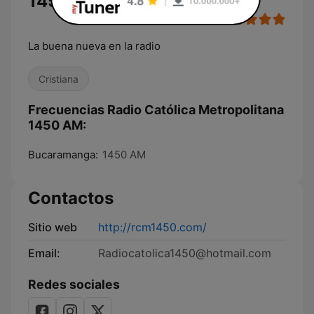
1450 AM
La buena nueva en la radio
Cristiana
Frecuencias Radio Católica Metropolitana
1450 AM:
Bucaramanga:
1450 AM
Contactos
Sitio web
http://rcm1450.com/
Email:
Radiocatolica1450@hotmail.com
Redes sociales