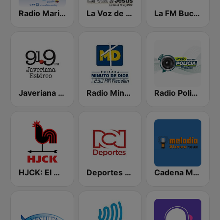
Radio Maria Colombia
La Voz de Jesús
La FM Bucaramanga
Javeriana Estéreo 91.9 FM
Radio Minuto de Dios Medellín
Radio Policía 92.4 FM
HJCK: El mundo en Bogotá
Deportes RCN
Cadena Melodia 730 AM