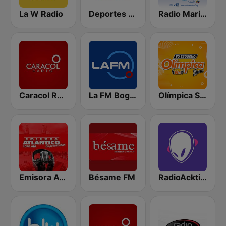
La W Radio
Deportes RCN
Radio Maria Colombia
Caracol Radio Medellín
La FM Bogotá
Olímpica Stereo Barranquilla 92.1 FM
Emisora Atlantico
Bésame FM
RadioAcktiva Bogotá