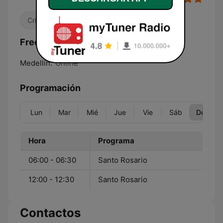
Cristiana
Frecuencias Voces Marianas:
Medellín:
Online
Programación
Lun
Mar
Mié
Jue
Vie
Sáb
Dom
Hora
Programa
06:00 - 06:30
Santo Rosario
12:00 - 12:30
Santo Rosario
Contactos