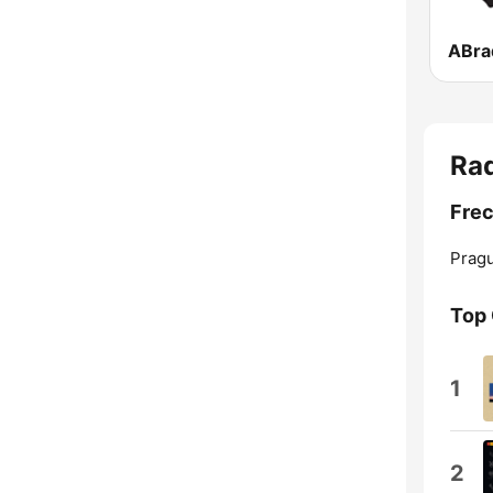
ABra
Ra
Fre
Prag
Top
1
2