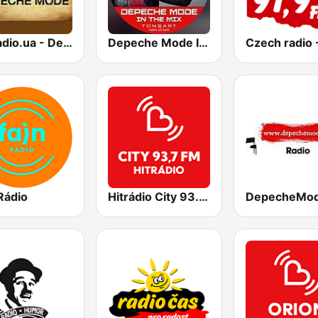
myRadio.ua - Depeche Mode
Depeche Mode In The Mix
Rádio
Hitrádio City 93.7 FM