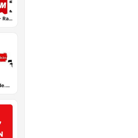
Czech radio - Radio 1
DepecheMode.be Radio