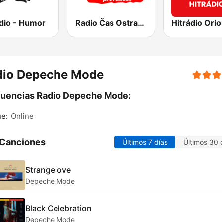
dio - Humor
Radio Čas Ostravsko
Hitrádio Orio
dio Depeche Mode
cuencias Radio Depeche Mode:
ue:
Online
 Canciones
Últimos 7 días
Últimos 30 
Strangelove
Depeche Mode
Black Celebration
Depeche Mode