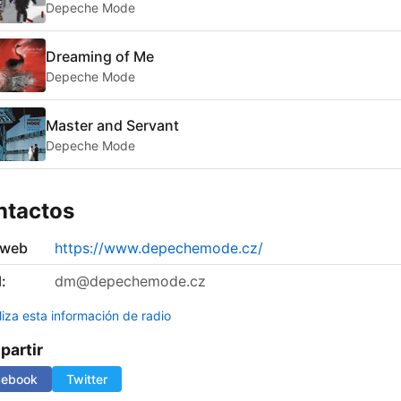
Depeche Mode
Dreaming of Me
Depeche Mode
Master and Servant
Depeche Mode
ntactos
 web
https://www.depechemode.cz/
:
dm@depechemode.cz
liza esta información de radio
artir
cebook
Twitter