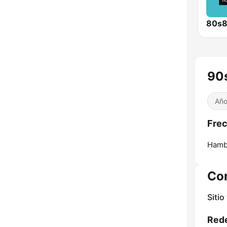
80s
90
Año
Frec
Hamb
Co
Sitio
Rede