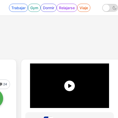
Trabajar
Gym
Dormir
Relajarse
Viaje
24