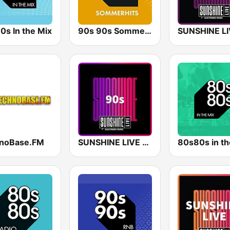
0s In the Mix
90s 90s Sommerhits
noBase.FM
SUNSHINE LIVE - 90s
80s80s in th