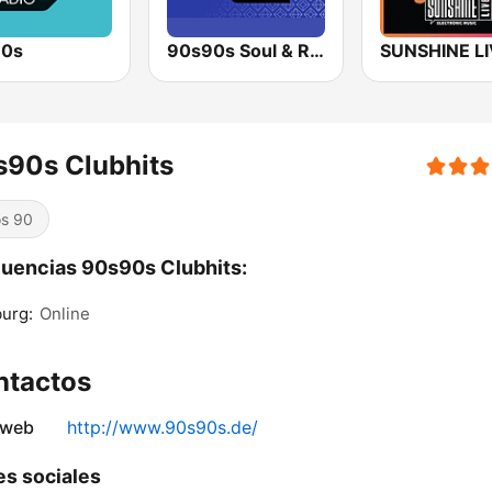
80s
90s90s Soul & R&B
SUNSHINE L
s90s Clubhits
s 90
uencias 90s90s Clubhits:
urg:
Online
ntactos
 web
http://www.90s90s.de/
s sociales