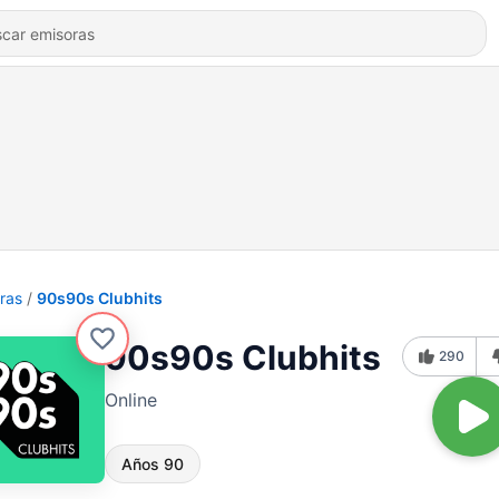
ras
90s90s Clubhits
90s90s Clubhits
290
Online
Años 90