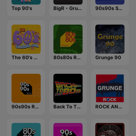
Top 90's
BigR - Grunge FM
90s90s Soul & R&B
The 60's Channel
80s80s Reggae
Grunge 90
90s90s Rock
Back To The 80's Radio
ROCK ANTENNE Grunge