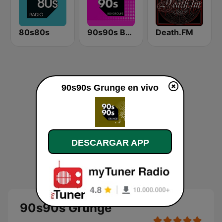
80s80s
90s90s BoyGroups
Death.FM
90s90s Grunge en vivo
DESCARGAR APP
90s90s Grunge