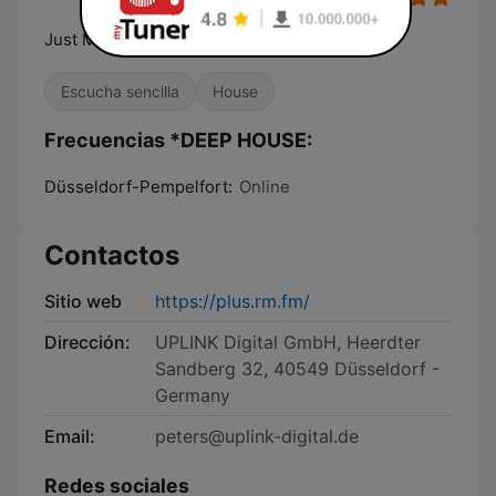
Just Music. 24/7
Escucha sencilla
House
Frecuencias *DEEP HOUSE:
Düsseldorf-Pempelfort:
Online
Contactos
Sitio web
https://plus.rm.fm/
Dirección:
UPLINK Digital GmbH, Heerdter
Sandberg 32, 40549 Düsseldorf -
Germany
Email:
peters@uplink-digital.de
Redes sociales