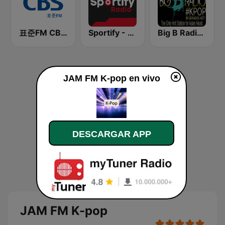
표준FM CBS 라디오 (Standard FM)
Sportify - K-Pop Workout
Big B Radio - KPOP(인터넷 라디오)
JAM FM K-pop en vivo
DESCARGAR APP
JAM FM K-pop