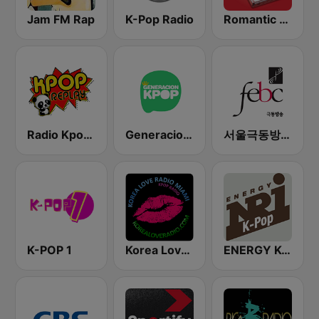
Jam FM Rap
K-Pop Radio
Romantic Vibes
Radio Kpop Replay
Generacion KPOP
서울극동방송FM 106.9 (FEBC Seoul HLKX-FM)
K-POP 1
Korea Love Radio K-pop Miami
ENERGY K-Pop