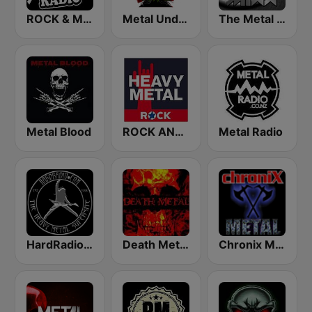
ROCK & METAL
Metal Underground
The Metal MIXX
Metal Blood
ROCK ANTENNE Heavy Metal
Metal Radio
HardRadio.com
Death Metal!
Chronix Metal