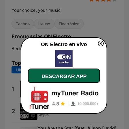
Your choice, your music!
Techno
House
Electrónica
Frecuencias ON Electro:
ON Electro en vivo
Berlin:
Online
Top Canciones
Últimos 7 días
Últimos 30 días
DESCARGAR APP
Trespass 2019
1
Booka Shade
Really Love Ya
2
Siopis
You Are the Star (feat. Alison David)