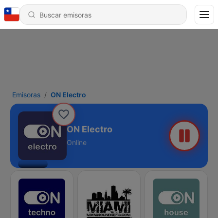
Emisoras
ON Electro
ON Electro
Online