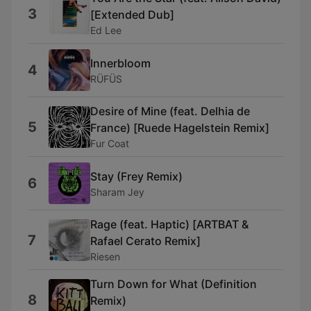
3
[Extended Dub]
Ed Lee
Innerbloom
4
RÜFÜS
Desire of Mine (feat. Delhia de
5
France) [Ruede Hagelstein Remix]
Fur Coat
Stay (Frey Remix)
6
Sharam Jey
Rage (feat. Haptic) [ARTBAT &
7
Rafael Cerato Remix]
Riesen
Turn Down for What (Definition
8
Remix)