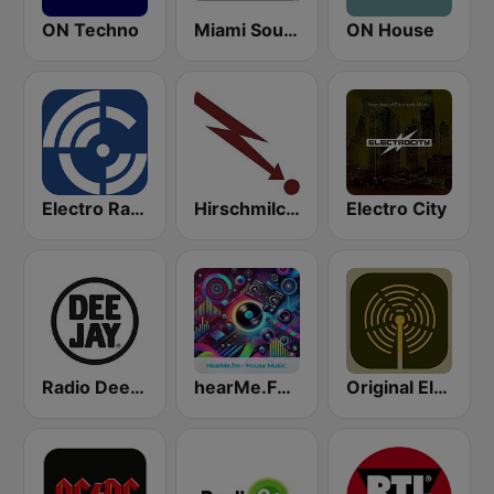
ON Techno
Miami SoundSets
ON House
Electro Radio
Hirschmilch Electronic
Electro City
Radio Deejay
hearMe.FM House
Original Electronic Music Radio