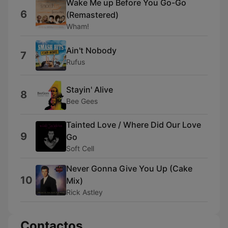
Wake Me up Before You Go-Go
6
(Remastered)
Wham!
Ain't Nobody
7
Rufus
Stayin' Alive
8
Bee Gees
Tainted Love / Where Did Our Love
9
Go
Soft Cell
Never Gonna Give You Up (Cake
10
Mix)
Rick Astley
Contactos