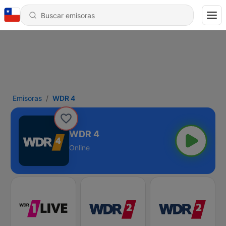
Emisoras
WDR 4
WDR 4
Online