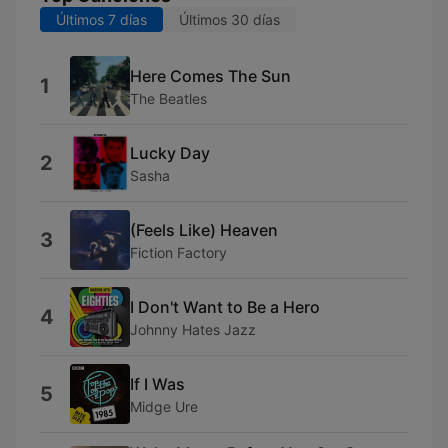
Últimos 7 días
Últimos 30 días
Here Comes The Sun
1
The Beatles
Lucky Day
2
Sasha
(Feels Like) Heaven
3
Fiction Factory
I Don't Want to Be a Hero
4
Johnny Hates Jazz
If I Was
5
Midge Ure