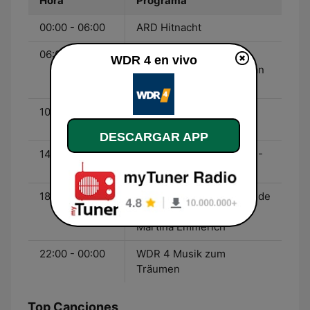
Hora
Programa
00:00 - 06:00
ARD Hitnacht
06:00 - 10:00
WDR 4 Mein Morgen -
WDR 4 en vivo
Heike Knispel und Bastian
Bender
10:00 - 14:00
WDR 4 Hier und Heute -
Carina Vogt
DESCARGAR APP
14:00 - 18:00
WDR 4 Mein Nachmittag -
Bernd Brüggemann
18:00 - 22:00
WDR 4 Ab ins Wochenende
- Die 70er/80er Show -
Martina Emmerich
22:00 - 00:00
WDR 4 Musik zum
Träumen
Top Canciones