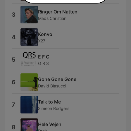
Ringer Om Natten
3
Mads Christian
Konvo
4
X27
E F G
5
Q R S
Gone Gone Gone
6
David Blasucci
Talk to Me
7
Simeon Rodgers
Hele Vejen
8
Drok