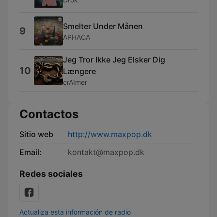
Smelter Under Månen
9
APHACA
Jeg Tror Ikke Jeg Elsker Dig
10
Længere
crAImer
Contactos
Sitio web
http://www.maxpop.dk
Email:
kontakt@maxpop.dk
Redes sociales
Actualiza esta información de radio