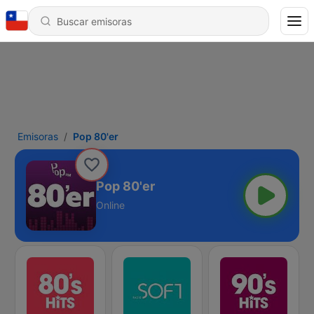
Emisoras
Pop 80'er
Pop 80'er
Online