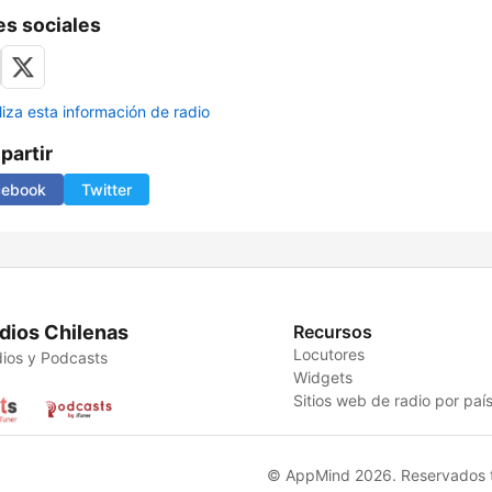
s sociales
liza esta información de radio
artir
cebook
Twitter
dios Chilenas
Recursos
Locutores
ios y Podcasts
Widgets
Sitios web de radio por paí
© AppMind 2026. Reservados t