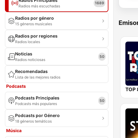
Radios Principales
1689
Radios más escuchadas
Radios por género
Emisor
15 géneros musicales
Radios por regiones
Radios locales
Noticias
50
Radios noticiosas
Recomendadas
Lista de las mejores radios
Podcasts
TOP 
Podcasts Principales
50
Podcasts más populares
Podcasts por Género
18 géneros temáticos
Música