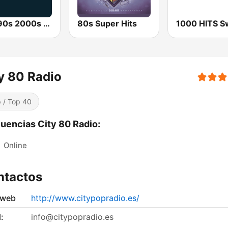
80s 90s 2000s Super Hits
80s Super Hits
y 80 Radio
 / Top 40
uencias City 80 Radio:
:
Online
ntactos
 web
http://www.citypopradio.es/
:
info@citypopradio.es