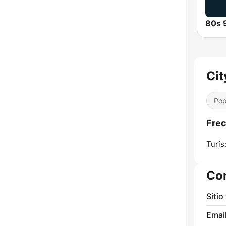
Cit
Pop
Frec
Turís
Co
Sitio
Email