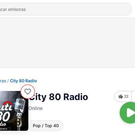
ras
City 80 Radio
City 80 Radio
22
Online
Pop / Top 40