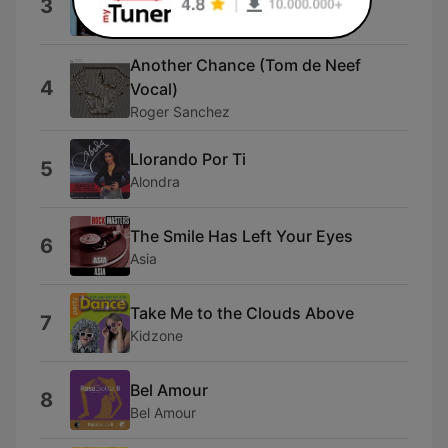
3
Kofi
Another Chance (Tom de Neef
4
Vocal)
Roger Sanchez
Llorando Por Ti
5
Alondra
The Smile Has Left Your Eyes
6
Asia
Take Me to the Clouds Above
7
Kidzone
Bel Amour
8
Bel Amour