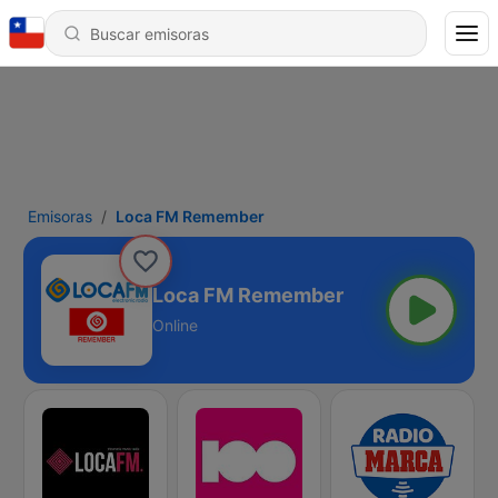
Emisoras
Loca FM Remember
Loca FM Remember
Online