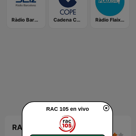
Ràdio Barcelona SER
Cadena COPE
Ràdio Flaixbac
RAC 105 en vivo
RAC 105