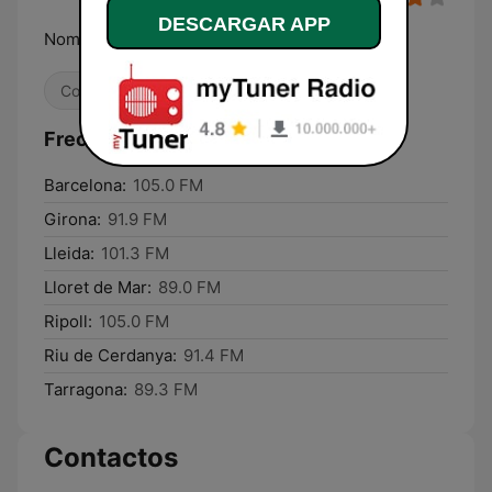
DESCARGAR APP
Només els autèntics èxits!
Contemporánea para adultos
Frecuencias RAC 105:
Barcelona:
105.0 FM
Girona:
91.9 FM
Lleida:
101.3 FM
Lloret de Mar:
89.0 FM
Ripoll:
105.0 FM
Riu de Cerdanya:
91.4 FM
Tarragona:
89.3 FM
Contactos