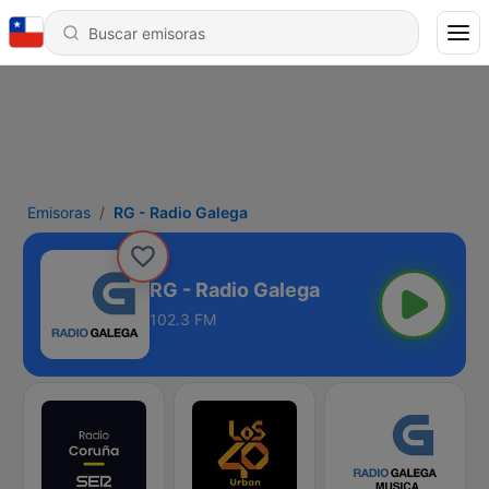
Emisoras
RG - Radio Galega
RG - Radio Galega
102.3 FM