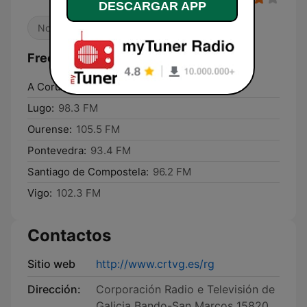
DESCARGAR APP
Noticias
Radio hablada
Locales
Frecuencias RG - Radio Galega:
A Coruña:
104.8 FM
Lugo:
98.3 FM
Ourense:
105.5 FM
Pontevedra:
93.4 FM
Santiago de Compostela:
96.2 FM
Vigo:
102.3 FM
Contactos
Sitio web
http://www.crtvg.es/rg
Dirección:
Corporación Radio e Televisión de
Galicia Bando-San Marcos 15820