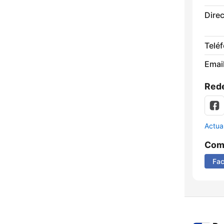
Direc
Telé
Email
Rede
Actua
Comp
Fa