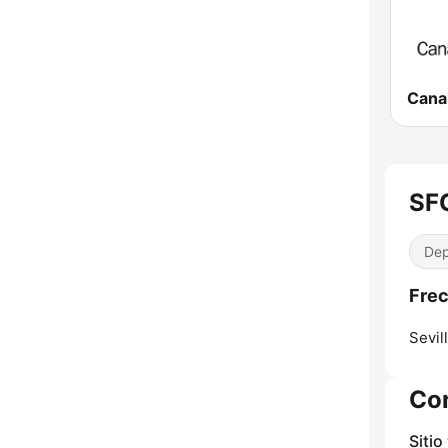
SFC
Dep
Frec
Sevill
Co
Sitio