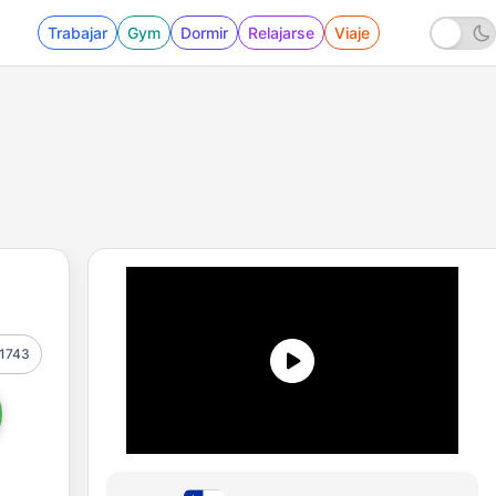
Trabajar
Gym
Dormir
Relajarse
Viaje
1743