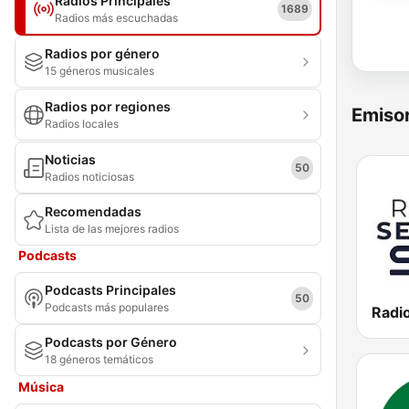
Radios Principales
1689
Radios más escuchadas
Radios por género
15 géneros musicales
Radios por regiones
Emisor
Radios locales
Noticias
50
Radios noticiosas
Recomendadas
Lista de las mejores radios
Podcasts
Podcasts Principales
50
Podcasts más populares
Radio
Podcasts por Género
18 géneros temáticos
Música