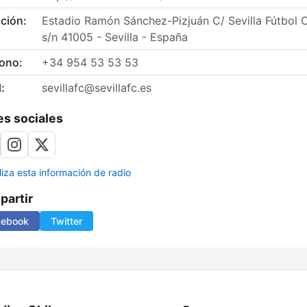
ción:
Estadio Ramón Sánchez-Pizjuán C/ Sevilla Fútbol C
s/n 41005 - Sevilla - España
fono:
+34 954 53 53 53
:
sevillafc@sevillafc.es
s sociales
liza esta información de radio
artir
cebook
Twitter