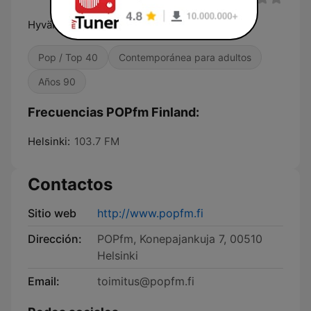
Hyvän Mielen Musiikkia
Pop / Top 40
Contemporánea para adultos
Años 90
Frecuencias POPfm Finland:
Helsinki:
103.7 FM
Contactos
Sitio web
http://www.popfm.fi
Dirección:
POPfm, Konepajankuja 7, 00510
Helsinki
Email:
toimitus@popfm.fi