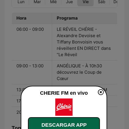
Lun
Mar
Mié
Jue
Vie
Sáb
Dom
Hora
Programa
06:00 - 09:00
LE RÉVEIL CHÉRIE -
Alexandre Devoise et
Tiffany Bonvoisin vous
réveillent EN DIRECT dans
“Le Réveil
09:00 - 13:00
ANGÉLIQUE - À 10h30
découvrez le Coup de
Cœur
13:00 - 17:00
MARION - sur Chérie FM
CHERIE FM en vivo
17:00 - 20:00
Didier Bonicel
20:00 - 00:00
Alexandre Lefort
DESCARGAR APP
Top Canciones