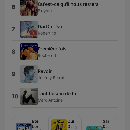
Qu'est-ce qu'il nous restera
6
Pleymo
Dai Dai Dai
7
Robertino
Première fois
8
Rochefort
Revoir
9
Jérémy Frerot
Tant besoin de toi
10
Marc Antoine
Bonjour
Qui
Sample
London
Dit
&