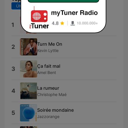
Últimos 7 días
Últimos 30 días
Like a Prayer
1
Mad'House
Turn Me On
2
Kevin Lyttle
Ça fait mal
3
Amel Bent
La rumeur
4
Christophe Maé
Soirée mondaine
5
Jazzorange