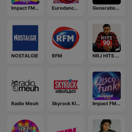
Impact FM - Années 80
Eurodance 90
Generations Funk
NOSTALGIE
RFM
NRJ HITS 90
Radio Meuh
Skyrock Klassiks
Impact FM - Disco Funk