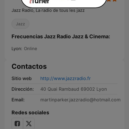
Jazz Radio, La radio de tous les jazz
Jazz
Frecuencias Jazz Radio Jazz & Cinema:
Lyon:
Online
Contactos
Sitio web
http://www.jazzradio.fr
Dirección:
40 Quai Rambaud 69002 Lyon
Email:
martinparker.jazzradio@hotmail.com
Redes sociales