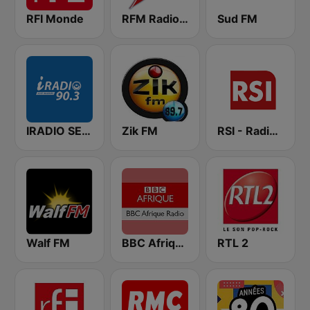
RFI Monde
RFM Radio Futurs Medias 94.0 FM
Sud FM
IRADIO SENEGAL
Zik FM
RSI - Radio Sénégal Internationale
Walf FM
BBC Afrique
RTL 2