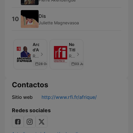
Dis
10
Juliette Magnevasoa
Archives
No
d'Afrique
Title
RFI - Episodio 24
RFI - Episodio 1
28 Oct 2023
03 Jun 2026
Contactos
Sitio web
http://www.rfi.fr/afrique/
Redes sociales