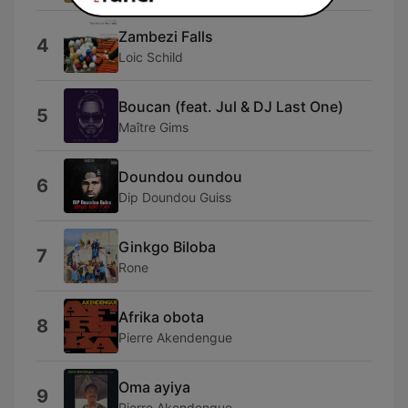
Zambezi Falls
4
Loic Schild
Boucan (feat. Jul & DJ Last One)
5
Maître Gims
Doundou oundou
6
Dip Doundou Guiss
Ginkgo Biloba
7
Rone
Afrika obota
8
Pierre Akendengue
Oma ayiya
9
Pierre Akendengue