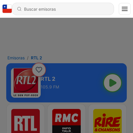
Emisoras
RTL 2
RTL 2
105.9 FM