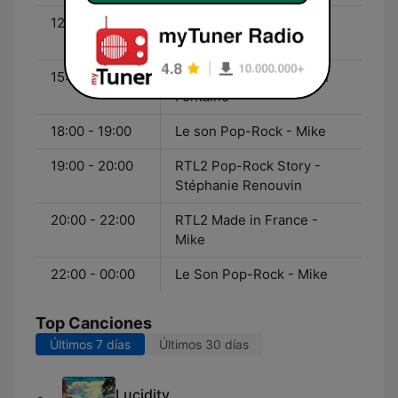
12:00 - 18:00
Le son Pop-Rock - Yann
Fontaine
15:00 - 19:00
Le Son Pop-Rock - Yann
Fontaine
18:00 - 19:00
Le son Pop-Rock - Mike
19:00 - 20:00
RTL2 Pop-Rock Story -
Stéphanie Renouvin
20:00 - 22:00
RTL2 Made in France -
Mike
22:00 - 00:00
Le Son Pop-Rock - Mike
Top Canciones
Últimos 7 días
Últimos 30 días
Lucidity