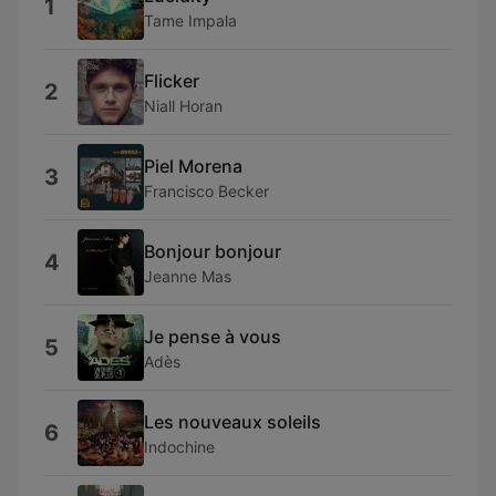
1
Tame Impala
Flicker
2
Niall Horan
Piel Morena
3
Francisco Becker
Bonjour bonjour
4
Jeanne Mas
Je pense à vous
5
Adès
Les nouveaux soleils
6
Indochine