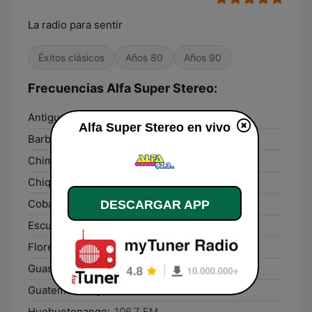
La radio para sentir
Éxitos clásicos
Años 80
Años 90
Frecuencias Alfa Super Stereo:
Antigua Guatemala:
97.3 FM
Alfa Super Stereo en vivo
Barberena:
107.1 FM
Chimaltenango:
97.3 FM
Chiquimula:
107.1 FM
Cobán:
101.9 FM
DESCARGAR APP
Escuintla:
107.1 FM
Flores:
101.9 FM
Guastatoya:
97.3 FM
Guatemala City:
97.3 FM
Huehuetenango:
106.7 FM