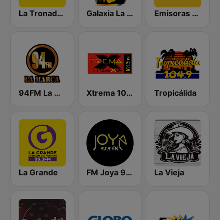
La Tronadora
Galaxia La Picosa
Emisoras Unidas
94FM La Marca
Xtrema 101.3 FM
Tropicálida
La Grande
FM Joya 92.9
La Vieja