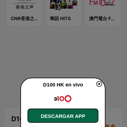
CNR香港之声 - CNR Voice of Hong Kong
華語 HITS
澳門電台 FM 100.7
D100 HK en vivo
DESCARGAR APP
D100 HK