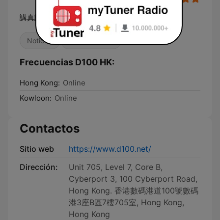
講真話．行公義．好憐憫
Noticias
Radio hablada
Frecuencias D100 HK:
Hong Kong:
Online
Kowloon:
Online
Contactos
Sitio web
https://www.d100.net/
Dirección:
Unit 705, Level 7, Core B,
Cyberport 3, 100 Cyberport Road,
Hong Kong. 香港數碼港道100號數碼
港3座B區7樓705室, Hong Kong,
Hong Kong