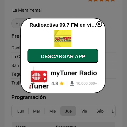
¡La Mera Yema!
Hip Hop
Variado
Reguetón
Radioactiva 99.7 FM en vivo
Frecuencias Radioactiva 99.7 FM:
Danlí:
91.1 FM
DESCARGAR APP
La Ceiba:
91.1 FM
San Pedro Sula:
99.7 FM
Tegucigalpa:
850 AM
Trujillo:
92.1 FM
Programación
Lun
Mar
Mié
Jue
Vie
Sáb
Dom