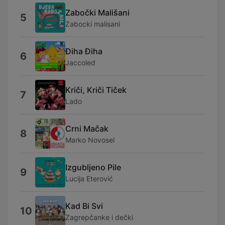
Zabočki Mališani
5
Zabocki malisani
Điha Điha
6
Jaccoled
Kriči, Kriči Tiček
7
Lado
Crni Mačak
8
Marko Novosel
Izgubljeno Pile
9
Lucija Eterović
Kad Bi Svi
10
Zagrepčanke i dečki