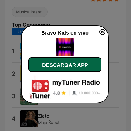
Música infantil
Top Canciones
Últimos 7 días
Últimos 30 días
Bravo Kids en vivo
Pošla Patka Preko Save
1
Zabocki malisani
DESCARGAR APP
Nije Lako Bubamarcu
2
Jacques Houdek
Trešnjevački Mališani
3
Tresnjevacki Malisani
Zlato
4
Maja Šuput