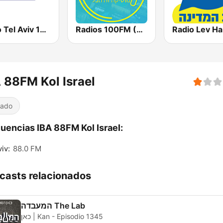
Radios 100FM (רדיוס)
Radio Tel Aviv 102FM (רדיו תל אביב)
 88FM Kol Israel
iado
uencias IBA 88FM Kol Israel:
viv:
88.0 FM
casts relacionados
המעבדה The Lab
כאן | Kan - Episodio 1345