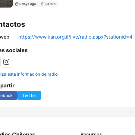
5 days ago
50 min
ntactos
 web
https://www.kan.org.il/live/radio.aspx?stationid=4
s sociales
liza esta información de radio
artir
cebook
Twitter
dios Chilenas
Recursos