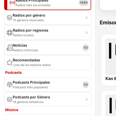
Radios Principales
1689
Radios más escuchadas
Radios por género
15 géneros musicales
Emisor
Radios por regiones
Radios locales
Noticias
50
Radios noticiosas
Recomendadas
Lista de las mejores radios
Podcasts
Podcasts Principales
50
Podcasts más populares
Podcasts por Género
18 géneros temáticos
Música