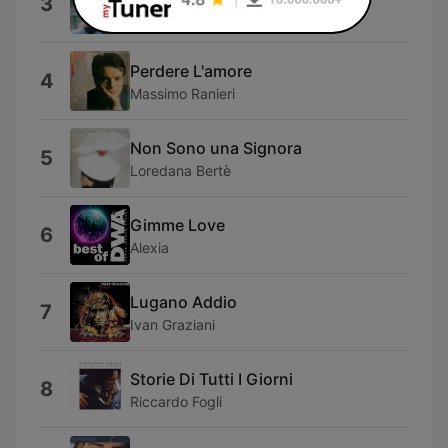
3
Gianni Togni
Perdere L'amore
4
Massimo Ranieri
Non Sono una Signora
5
Loredana Bertè
Gimme Love
6
Alexia
Lugano Addio
7
Ivan Graziani
Storie Di Tutti I Giorni
8
Riccardo Fogli