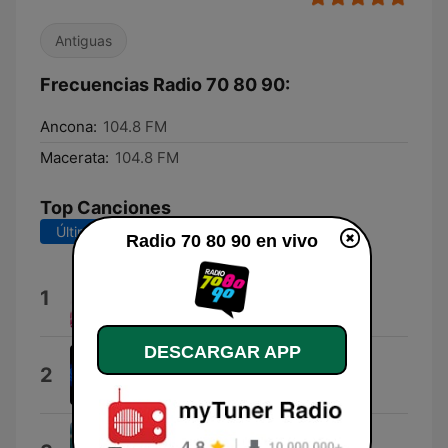
Antiguas
Frecuencias Radio 70 80 90:
Ancona:
104.8 FM
Macerata:
104.8 FM
Top Canciones
Últimos 7 días
Últimos 30 días
Radio 70 80 90 en vivo
70/80/90
1
Aste
DESCARGAR APP
Segnale orario
2
Stivodj
Semplice