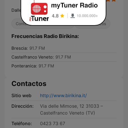
Dalle canzoni anni '60 alle hit di oggi
Contemporánea para adultos
Éxitos clásicos
Frecuencias Radio Birikina:
Brescia:
91.7 FM
Castelfranco Veneto:
91.7 FM
Ponteranica:
91.7 FM
Contactos
Sitio web
http://www.birikina.it/
Dirección:
Via delle Mimose, 12 31033 –
Castelfranco Veneto (TV)
Teléfono:
0423 73 67