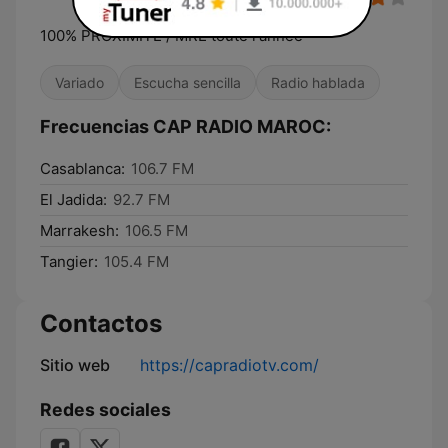
100% PROXIMITÉ / MRE toute l'année
Variado
Escucha sencilla
Radio hablada
Frecuencias CAP RADIO MAROC:
Casablanca:
106.7 FM
El Jadida:
92.7 FM
Marrakesh:
106.5 FM
Tangier:
105.4 FM
Contactos
Sitio web
https://capradiotv.com/
Redes sociales