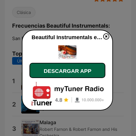
Clásica
Frecuencias Beautiful Instrumentals:
Beautiful Instrumentals en vivo
San Pedro Garza Garcia:
Online
Top Canciones
Últimos 7 días
Últimos 30 días
DESCARGAR APP
Theme for Young Lovers
1
Percy Faith and His Orchestra
Yes, My Heart
2
Cyril Ornadel
Malaga
3
Robert Farnon & Robert Farnon and His
Orchestra