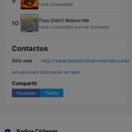
9
Frank Chacksfield
They Didn't Believe Me
10
Frank Chacksfield and His Orchestra
Contactos
Sitio web
http://www.beautifulinstrumentals.com/
Actualiza esta información de radio
Compartir
Facebook
Twitter
Radios Chilenas