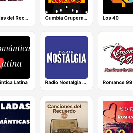
Baladas del Recuerdo
Cumbia Gruperas exitos inmortales Radio
Los 40
ntica Latina
Radio Nostalgia de Monclova
Romance 99