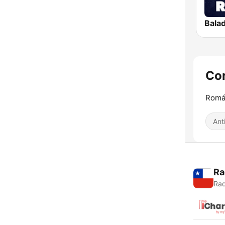
Co
Román
Ant
Ra
Rad