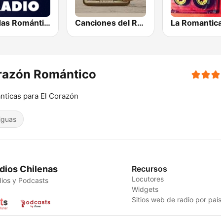
Baladas Románticas Radio
Canciones del Recuerdo DJec
La Romantic
razón Romántico
ticas para El Corazón
iguas
dios Chilenas
Recursos
Locutores
ios y Podcasts
Widgets
Sitios web de radio por paí