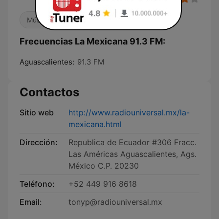
Música mexicana
Variado
Frecuencias La Mexicana 91.3 FM:
Aguascalientes:
91.3 FM
Contactos
Sitio web
http://www.radiouniversal.mx/la-
mexicana.html
Dirección:
Republica de Ecuador #306 Fracc.
Las Américas Aguascalientes, Ags.
México C.P. 20230
Teléfono:
+52 449 916 8618
Email:
tonyp@radiouniversal.mx