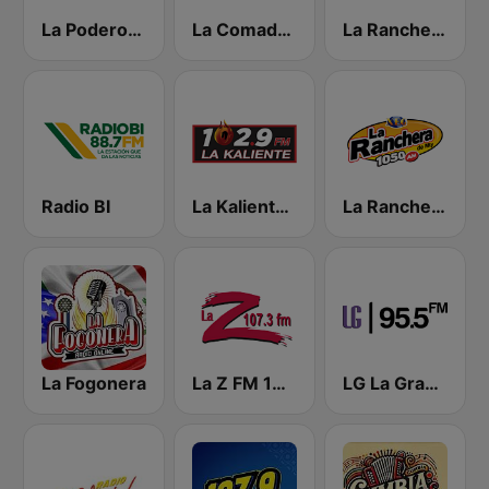
La Poderosa Aguascalientes
La Comadre 1260 AM
La Ranchera 106.1 FM
Radio BI
La Kaliente 102.9 FM
La Ranchera 1050 AM
La Fogonera
La Z FM 107.3
LG La Grande