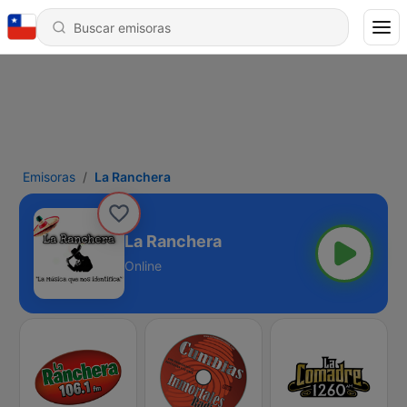
Emisoras
La Ranchera
La Ranchera
Online