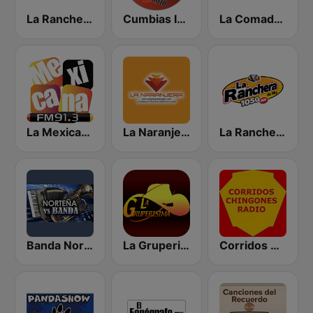
La Ranchera 106.1 FM
Cumbias Inmortales Radio
La Comadre 1260 AM
La Mexicana 91.3 FM
La Naranjera de Sibers
La Ranchera 1050 AM
Banda Norteña
La Gruperisima
Corridos Chingones Radio