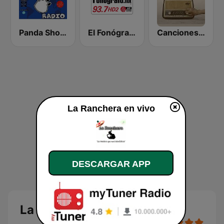
Panda Show Radio
El Fonógrafo HD2
Canciones del Recuerdo DJec
La Ranchera en vivo
DESCARGAR APP
La Ranchera