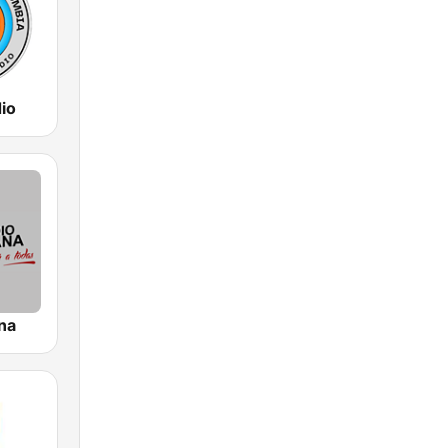
io
na