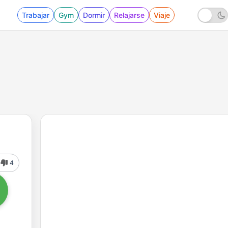
Trabajar
Gym
Dormir
Relajarse
Viaje
4