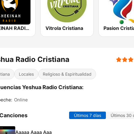
SHEKINAH RADIO CRISTIANA
Vitrola Cristiana
Pasion Crist
hua Radio Cristiana
stiana
Locales
Religioso & Espiritualidad
uencias Yeshua Radio Cristiana:
eche:
Online
 Canciones
Últimos 7 días
Últimos 30 
Aaaaa Aaaa Aaa