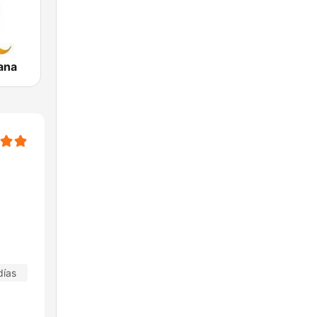
iana
días