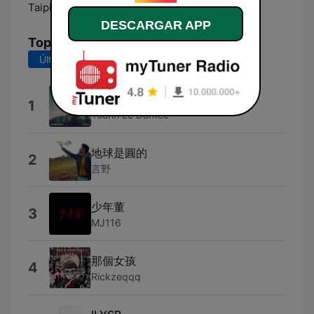
Taiping:
100.2 FM
DESCARGAR APP
Top Canciones
Últimos 7 días
Últimos 30 días
Mystification
1
Yoann Le Dantec
地球是圓的
2
言野
少年董
3
MJ116
那個女孩
4
Rickzeqqq