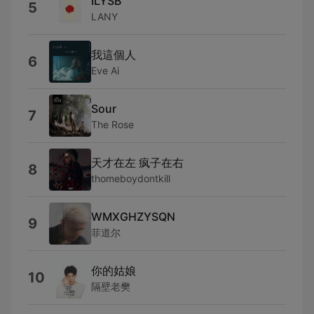
ILYSB
5
LANY
我這個人
6
Eve Ai
Sour
7
The Rose
天才在左 疯子在右
8
thomeboydontkill
WMXGHZYSQN
9
菲道尔
你的姑娘
10
隔壁老樊