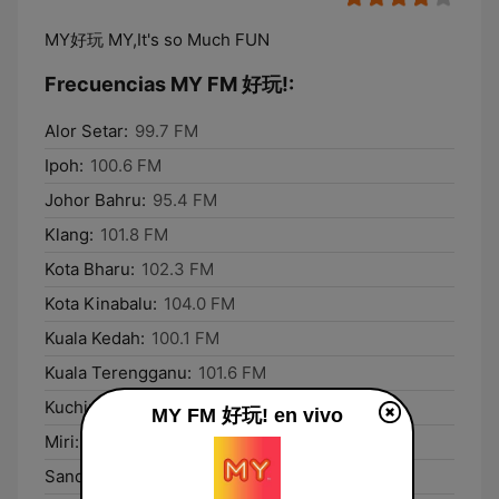
MY好玩 MY,It's so Much FUN
Frecuencias MY FM 好玩!:
Alor Setar:
99.7 FM
Ipoh:
100.6 FM
Johor Bahru:
95.4 FM
Klang:
101.8 FM
Kota Bharu:
102.3 FM
Kota Kinabalu:
104.0 FM
Kuala Kedah:
100.1 FM
Kuala Terengganu:
101.6 FM
Kuching:
96.9 FM
MY FM 好玩! en vivo
Miri:
103.2 FM
Sandakan:
100.6 FM