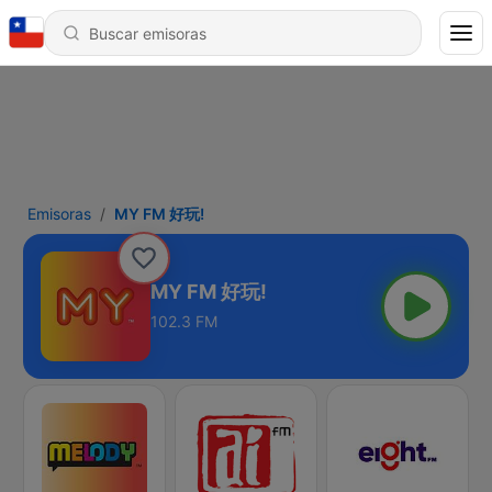
Emisoras
MY FM 好玩!
MY FM 好玩!
102.3 FM