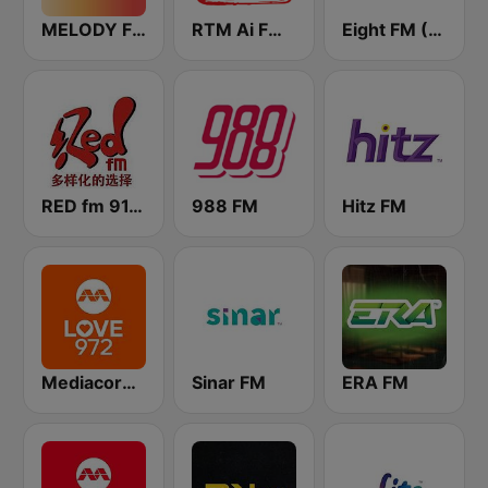
MELODY FM
RTM Ai FM 89.3
Eight FM (One FM 881)
RED fm 91.9 中文台
988 FM
Hitz FM
Mediacorp LOVE 972
Sinar FM
ERA FM